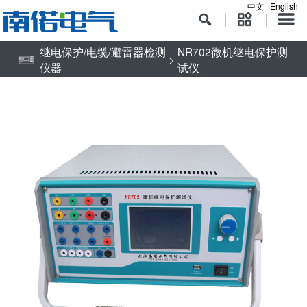
中文
|
English
继电保护/电缆/避雷器检测
NR702微机继电保护测
>
仪器
试仪