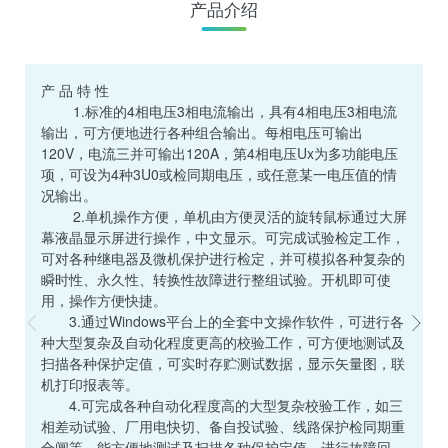
产品介绍
产 品 特 性
NR7
1.标准的4相电压3相电流输出，具有4相电压3相电流
型继电
输出，可方便地进行各种组合输出。每相电压可输出
取用
120V，电流三并可输出120A，第4相电压Ux为多功能电压
电保
项，可设为4种3U0或检同期电压，或任意某一电压值的情
器，
况输出。
2.单机操作方便，单机由方便灵活的旋转鼠标通过大屏
幕液晶显示屏进行操作，中文显示。可完成试验检定工作，
可对各种继电器及微机保护进行检定，并可模拟各种复杂的
瞬时性、永久性、转换性故障进行整组试验。开机即可使
用，操作方便快捷。
3.通过Windows平台上的全套中文操作软件，可进行各
种大型复杂及自动化程度更高的校验工作，可方便地测试及
扫描各种保护定值，可实时存贮测试数据，显示矢量图，联
机打印报表等。
4.可完成各种自动化程度高的大型复杂校验工作，如三
相差动试验、厂用电快切、备自投试验、线路保护检同期重
合闸等，能方便地测试及扫描各种保护定值，进行故障回